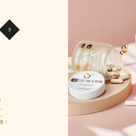
囊
!
，
，
美！