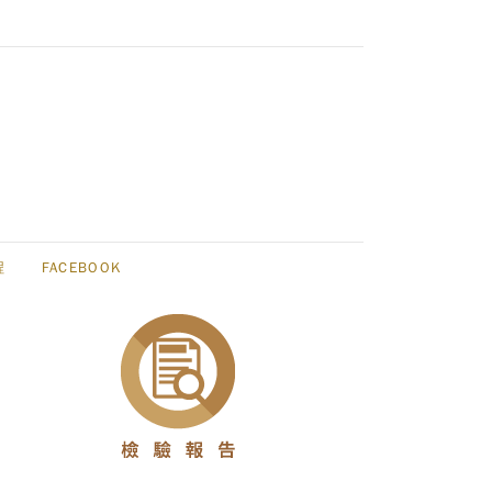
程
FACEBOOK