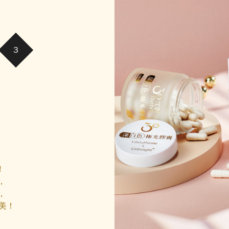
囊
!
，
，
美！