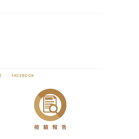
程
FACEBOOK