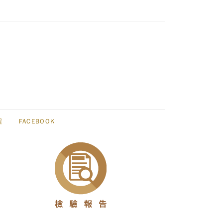
程
FACEBOOK