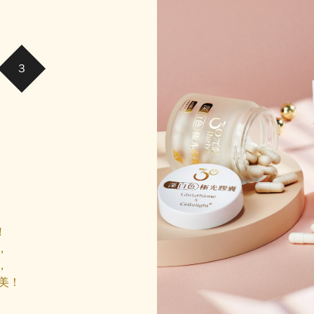
囊
!
，
，
美！