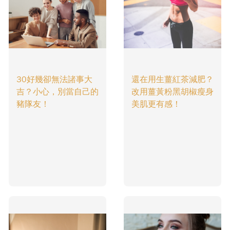
30好幾卻無法諸事大
還在用生薑紅茶減肥？
吉？小心，別當自己的
改用薑黃粉黑胡椒瘦身
豬隊友！
美肌更有感！