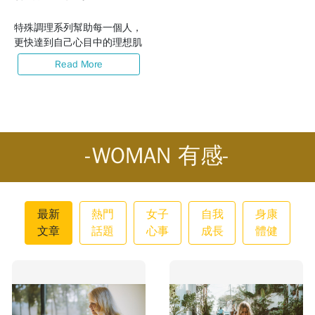
特殊調理系列幫助每一個人，
更快達到自己心目中的理想肌
膚。
Read More
-WOMAN 有感-
最新
熱門
女子
自我
身康
文章
話題
心事
成長
體健