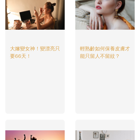
大嬸變女神！變漂亮只
輕熟齡如何保養皮膚才
要66天！
能只留人不留紋？