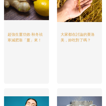
超強生薑功效-秋冬祛
大家都在討論的賽洛
寒減肥靠「薑」來！
美，妳吃對了嗎？