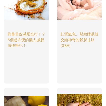
靠薑黃錠減肥也行！？
紅潤氣色、幫助睡眠就
5個超方便的懶人減肥
交給神奇的穀胱甘肽
法快筆記！
(GSH)