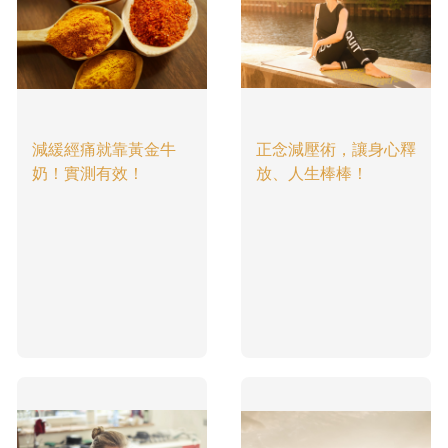
減緩經痛就靠黃金牛
正念減壓術，讓身心釋
奶！實測有效！
放、人生棒棒！