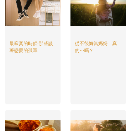
最寂寞的時候-那些談
從不後悔當媽媽，真
著戀愛的孤單
的…嗎？